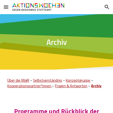
Skip to main content
Skip to navigation
Archiv
Über die IWgR
–
Selbstverständnis
–
Konzeptgruppe
–
Kooperationspartner*innen
–
Fragen & Antworten
–
Archiv
Programme und Rückblick der