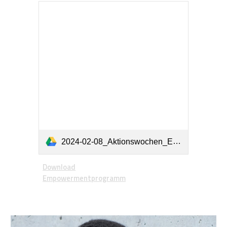
2024-02-08_Aktionswochen_Empowermentprogramm_RZ_korr.pdf
Download
Empowermentprogramm